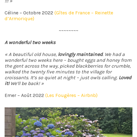
!!! »
Céline – Octobre 2022
(Gîtes de France – Reinette
d’Armorique)
~~~~~~~~
A wonderful two weeks
« A beautiful old house,
lovingly maintained
. We had a
wonderful two weeks here – bought eggs and honey from
the gent across the way, picked blackberries for crumble,
walked the twenty five minutes to the village for
croissants. It’s so quiet at night – just owls calling.
Loved
it!
We’ll be back! »
Emer – Août 2022
(Les Fougères – Airbnb)