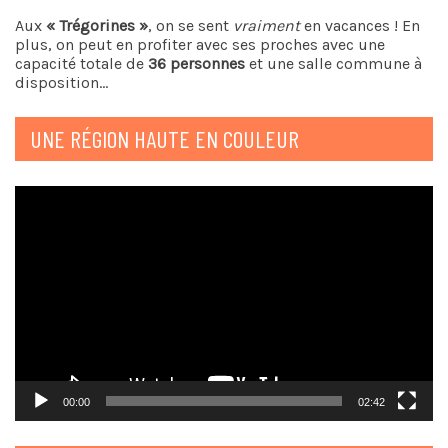
Aux
« Trégorines »
, on se sent
vraiment
en vacances ! En
plus, on peut en profiter avec ses proches avec une
capacité totale de
36 personnes
et une salle commune à
disposition…
UNE RÉGION HAUTE EN COULEUR
Lecteur
vidéo
00:00
02:42