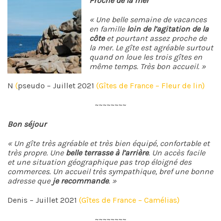
Proche de la mer
« Une belle semaine de vacances
en famille
loin de l’agitation de la
côte
et pourtant assez proche de
la mer. Le gîte est agréable surtout
quand on loue les trois gîtes en
même temps. Très bon accueil. »
N
(
pseudo – Juillet 2021
(Gîtes de France – Fleur de lin)
~~~~~~~~
Bon séjour
« Un gîte très agréable et très bien équipé, confortable et
très propre. Une
belle terrasse à l’arrière
. Un accès facile
et une situation géographique pas trop éloigné des
commerces. Un accueil très sympathique, bref une bonne
adresse que
je recommande
. »
Denis – Juillet 2021
(Gîtes de France – Camélias)
~~~~~~~~