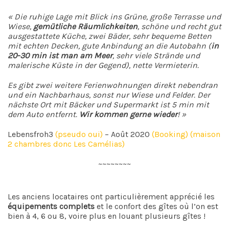
« Die ruhige Lage mit Blick ins Grüne, große Terrasse und
Wiese,
gemütliche Räumlichkeiten
, schöne und recht gut
ausgestattete Küche, zwei Bäder, sehr bequeme Betten
mit echten Decken, gute Anbindung an die Autobahn (
in
20-30 min ist man am Meer
, sehr viele Strände und
malerische Küste in der Gegend), nette Vermieterin.
Es gibt zwei weitere Ferienwohnungen direkt nebendran
und ein Nachbarhaus, sonst nur Wiese und Felder. Der
nächste Ort mit Bäcker und Supermarkt ist 5 min mit
dem Auto entfernt.
Wir kommen gerne wieder
! »
Lebensfroh3
(pseudo oui)
– Août 2020
(Booking) (maison
2 chambres donc Les Camélias)
~~~~~~~~
Les anciens locataires ont particulièrement apprécié les
équipements complets
et le confort des gîtes où l’on est
bien à 4, 6 ou 8, voire plus en louant plusieurs gîtes !