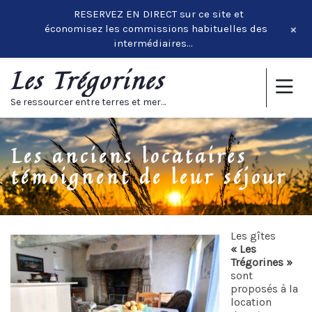
RESERVEZ EN DIRECT sur ce site et
+
économisez les commissions habituelles des
intermédiaires…
Les Trégorines
Se ressourcer entre terres et mer…
Les anciens locataires
témoignent de leur séjour
Les gîtes
« Les
Trégorines »
sont
proposés à la
location