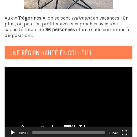
Aux
« Trégorines »
, on se sent
vraiment
en vacances ! En
plus, on peut en profiter avec ses proches avec une
capacité totale de
36 personnes
et une salle commune à
disposition…
UNE RÉGION HAUTE EN COULEUR
Lecteur
vidéo
00:00
02:42